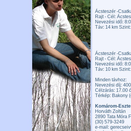
Ácsteszér -Csatk
Rajt - Cél: Ácste
Nevezési idő: 8:0
Táv: 14 km Szint:
Ácsteszér -Csatk
Rajt - Cél: Ácste
Nevezési idő: 8:0
Táv: 10 km Szint:
Minden távhoz:
Nevezési díj: 400
Célzárás: 17.00 ó
Térkép: Bakony (
Komárom-Eszter
Horváth Zoltán
2890 Tata Móra F
(30) 579-3249
e-mail: gerecsei