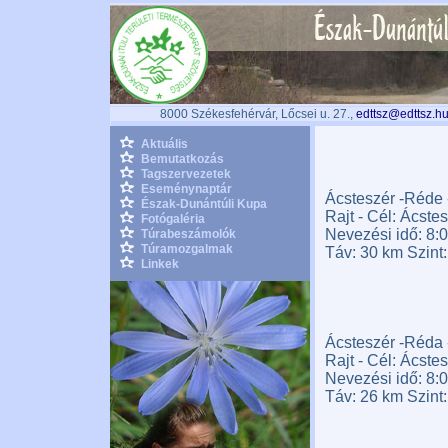
8000 Székesfehérvár, Lőcsei u. 27.,
edttsz@edttsz.h
Aktuális
Bemutatkozás
Tagszervezetek
Eseménynaptár
Ácsteszér -Réde 
Észak-Dunántúli Kupa
Rajt - Cél: Ácste
Fotógaléria
Nevezési idő: 8:0
Túrabeszámolók
Túramozgalmak
Táv: 30 km Szint:
Linkek
Ácsteszér -Réda 
Rajt - Cél: Ácste
Nevezési idő: 8:0
Táv: 26 km Szint: